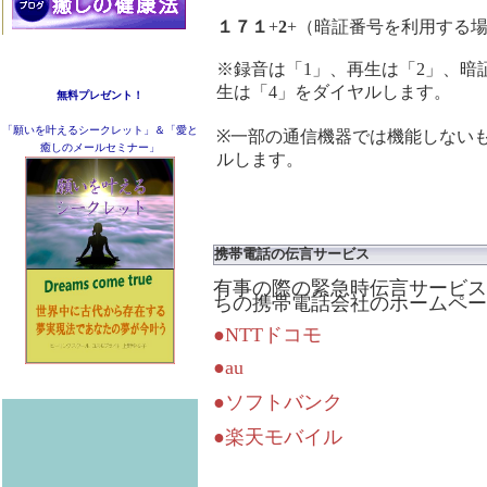
１７１
+
2
+（暗証番号を利用する
※録音は「1」、再生は「2」、暗
生は「4」をダイヤルします。
無料プレゼント！
「願いを叶えるシークレット」＆「愛と
※一部の通信機器では機能しない
癒しのメールセミナー」
ルします。
携帯電話の伝言サービス
有事の際の緊急時伝言サービス
ちの携帯電話会社のホームペー
●NTTドコモ
●au
●ソフトバンク
●楽天モバイル