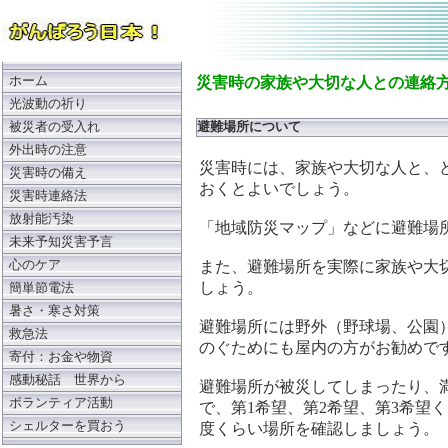
ホーム
災害時の家族や大切な人との連絡
光波動の祈り
被災者の受入れ
避難場所について
外出時の注意
災害時には、家族や大切な人と、
災害時の備え
おくとよいでしょう。
災害時連絡法
放射能汚染
「地域防災マップ」などに避難場
未来予知災害予言
心のケア
また、避難場所を実際に家族や大
しょう。
簡単節電法
暑さ・寒さ対策
避難場所には野外（野球場、公園
救急法
のぐためにも屋内の方がお勧めで
寄付：お金や物資
感動秘話 世界から
避難場所が被災してしまったり、
ボランティア活動
で、第1希望、第2希望、第3希望
シェルターを買おう
度くらい場所を確認しましょう。